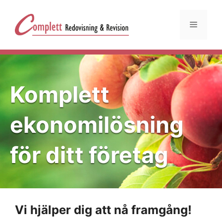
Hoppa
till
Meny
innehåll
Komplett
ekonomilösning
för ditt företag
Vi hjälper dig att nå framgång!